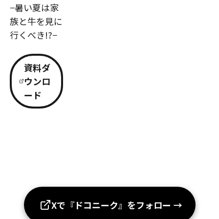
−暑い夏は家
族と牛を見に
行くべき!?−
資料ダ
ウンロ
ード
Xで『ドコニーク』をフォロー
→