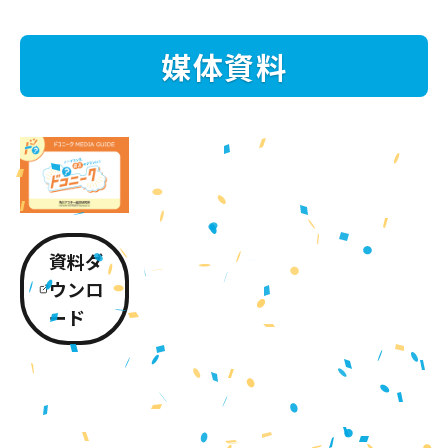
媒体資料
資料ダ
ウンロ
ード