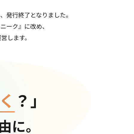
て、発行終了となりました。
コニーク』に改め、
運営します。
く
？」
由に。