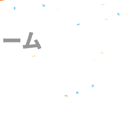
ォーム
』