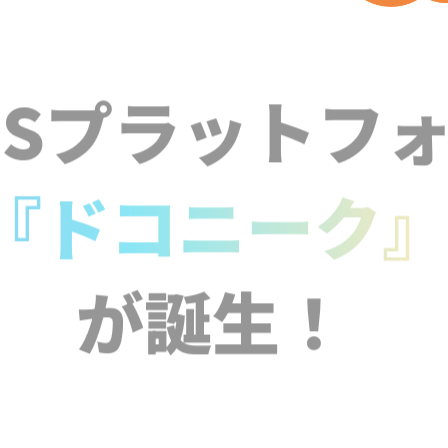
NSプラットフ
『ドコニーク
が誕生！