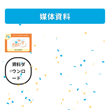
媒体資料
資料ダ
ウンロ
ード