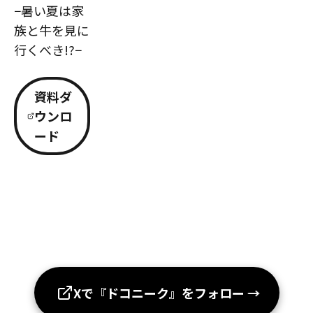
−暑い夏は家
族と牛を見に
行くべき!?−
資料ダ
ウンロ
ード
Xで『ドコニーク』をフォロー
→