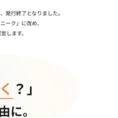
て、発行終了となりました。
コニーク』に改め、
運営します。
く
？」
由に。