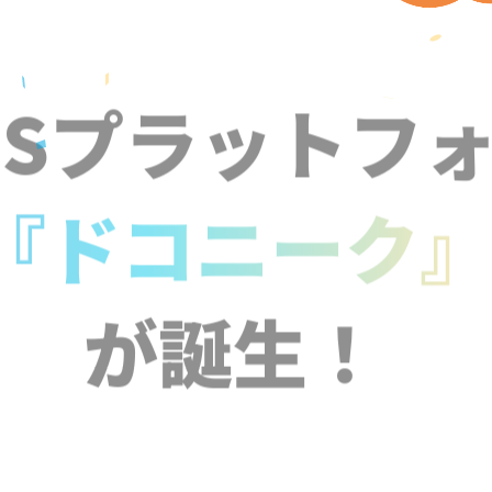
NSプラットフ
『ドコニーク
が誕生！