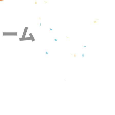
ォーム
』