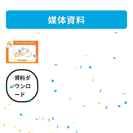
媒体資料
資料ダ
ウンロ
ード