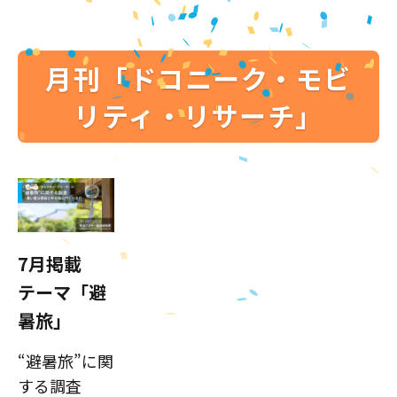
月刊「ドコニーク・モビ
リティ・リサーチ」
7月掲載
テーマ「避
暑旅」
“避暑旅”に関
する調査