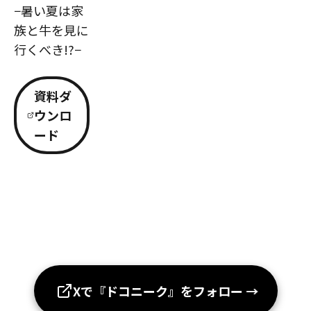
−暑い夏は家
族と牛を見に
行くべき!?−
資料ダ
ウンロ
ード
Xで『ドコニーク』をフォロー
→