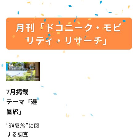
月刊「ドコニーク・モビ
リティ・リサーチ」
7月掲載
テーマ「避
暑旅」
“避暑旅”に関
する調査