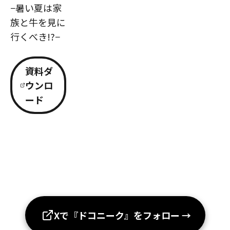
−暑い夏は家
族と牛を見に
行くべき!?−
資料ダ
ウンロ
ード
Xで『ドコニーク』をフォロー
→