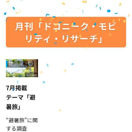
月刊「ドコニーク・モビ
リティ・リサーチ」
7月掲載
テーマ「避
暑旅」
“避暑旅”に関
する調査