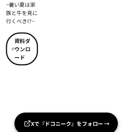
−暑い夏は家
族と牛を見に
行くべき!?−
資料ダ
ウンロ
ード
Xで『ドコニーク』をフォロー
→