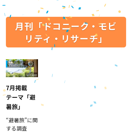
月刊「ドコニーク・モビ
リティ・リサーチ」
7月掲載
テーマ「避
暑旅」
“避暑旅”に関
する調査