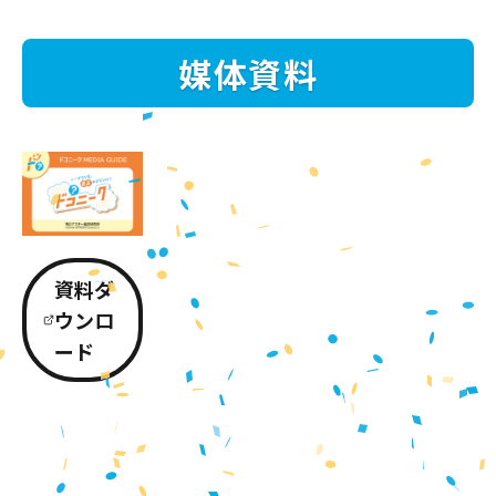
媒体資料
資料ダ
ウンロ
ード