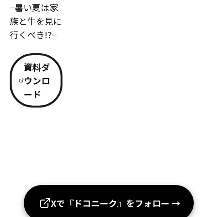
−暑い夏は家
族と牛を見に
行くべき!?−
資料ダ
ウンロ
ード
Xで『ドコニーク』をフォロー
→