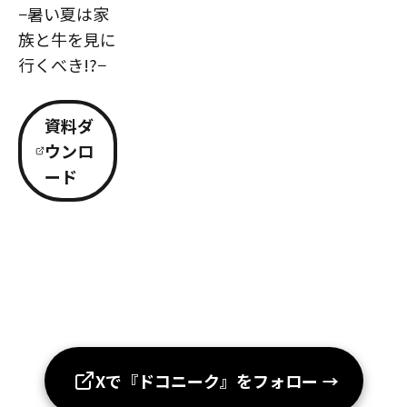
−暑い夏は家
族と牛を見に
行くべき!?−
資料ダ
ウンロ
ード
Xで『ドコニーク』をフォロー
→