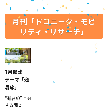
月刊「ドコニーク・モビ
リティ・リサーチ」
7月掲載
テーマ「避
暑旅」
“避暑旅”に関
する調査