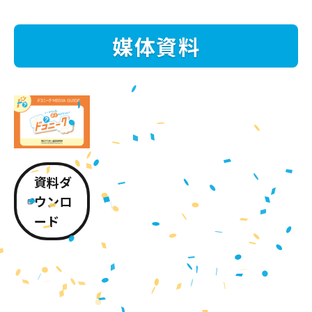
媒体資料
資料ダ
ウンロ
ード