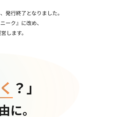
て、発行終了となりました。
コニーク』に改め、
運営します。
く
？」
由に。