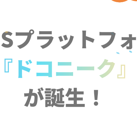
NSプラットフ
『ドコニーク
が誕生！