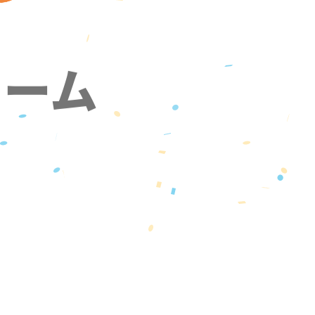
ォーム
』