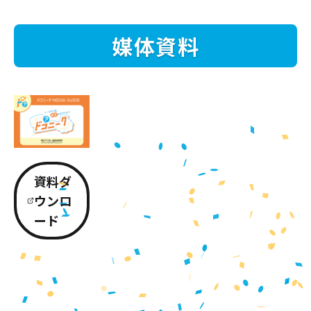
媒体資料
資料ダ
ウンロ
ード