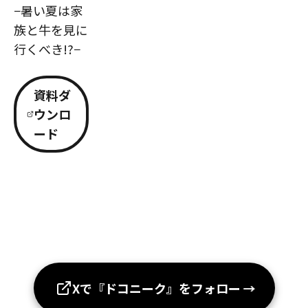
−暑い夏は家
族と牛を見に
行くべき!?−
資料ダ
ウンロ
ード
Xで『ドコニーク』をフォロー
→