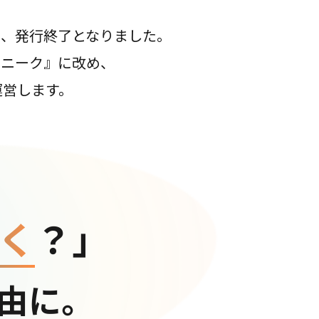
て、発行終了となりました。
コニーク』に改め、
運営します。
く
？」
由に。