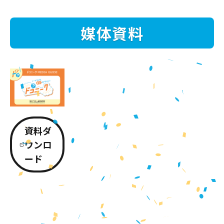
媒体資料
資料ダ
ウンロ
ード