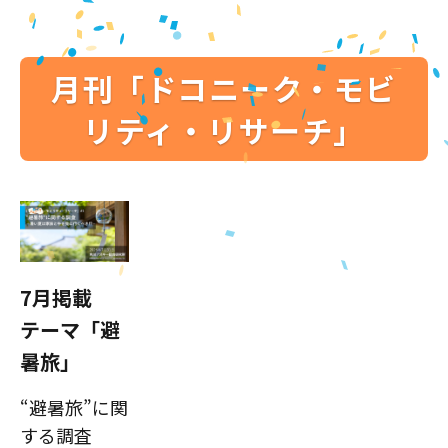
月刊「ドコニーク・モビ
リティ・リサーチ」
7月掲載
テーマ「避
暑旅」
“避暑旅”に関
する調査