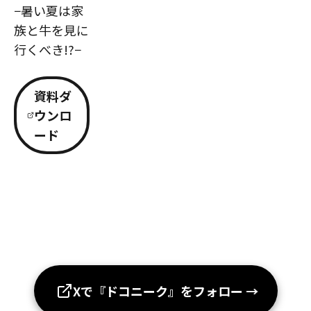
−暑い夏は家
族と牛を見に
行くべき!?−
資料ダ
ウンロ
ード
Xで『ドコニーク』をフォロー
→