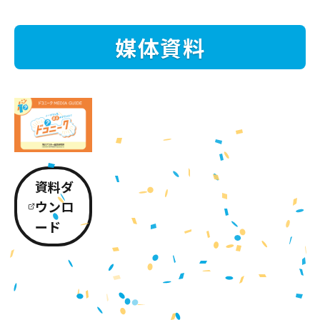
媒体資料
資料ダ
ウンロ
ード