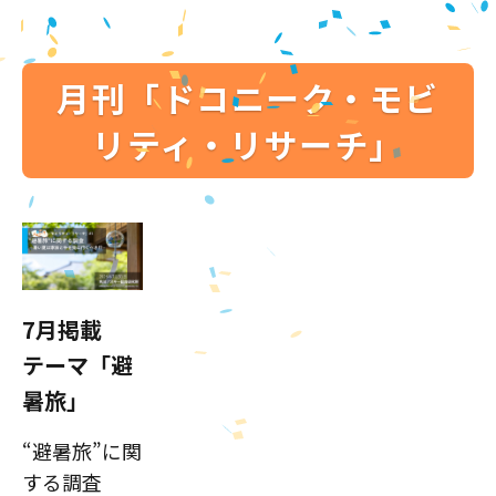
月刊「ドコニーク・モビ
リティ・リサーチ」
7月掲載
テーマ「避
暑旅」
“避暑旅”に関
する調査