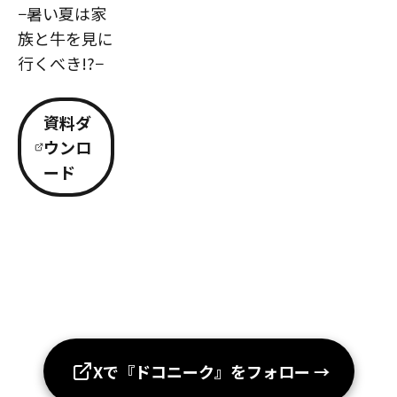
−暑い夏は家
族と牛を見に
行くべき!?−
資料ダ
ウンロ
ード
Xで『ドコニーク』をフォロー
→