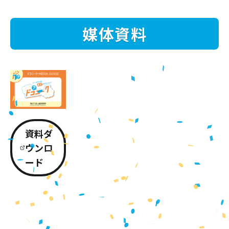
媒体資料
資料ダ
ウンロ
ード