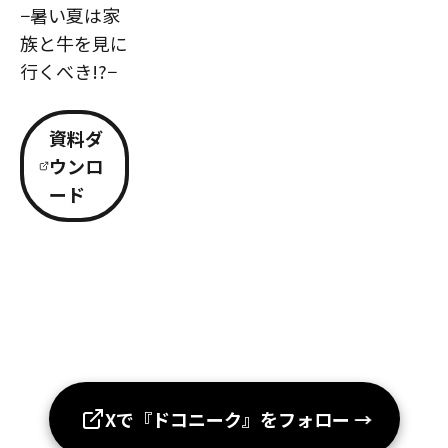
−暑い夏は家
族と牛を見に
行くべき!?−
資料ダ
ウンロ
ード
Xで『ドコニーク』をフォロー
→