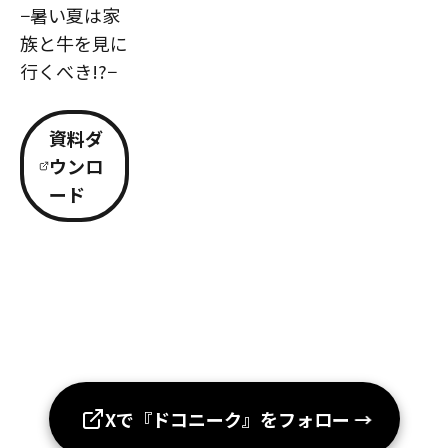
−暑い夏は家
族と牛を見に
行くべき!?−
資料ダ
ウンロ
ード
Xで『ドコニーク』をフォロー
→