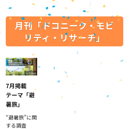
月刊「ドコニーク・モビ
リティ・リサーチ」
7月掲載
テーマ「避
暑旅」
“避暑旅”に関
する調査