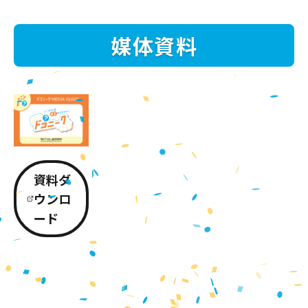
媒体資料
資料ダ
ウンロ
ード