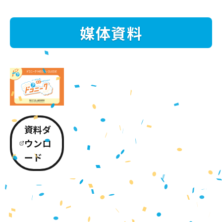
媒体資料
資料ダ
ウンロ
ード