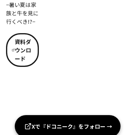
−暑い夏は家
族と牛を見に
行くべき!?−
資料ダ
ウンロ
ード
Xで『ドコニーク』をフォロー
→