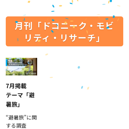
月刊「ドコニーク・モビ
リティ・リサーチ」
7月掲載
テーマ「避
暑旅」
“避暑旅”に関
する調査