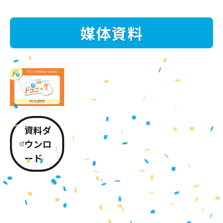
媒体資料
資料ダ
ウンロ
ード