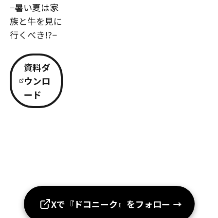
−暑い夏は家
族と牛を見に
行くべき!?−
資料ダ
ウンロ
ード
Xで『ドコニーク』をフォロー
→