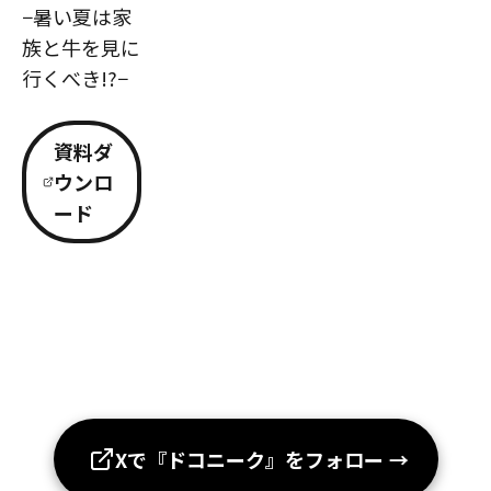
−暑い夏は家
族と牛を見に
行くべき!?−
資料ダ
ウンロ
ード
Xで『ドコニーク』をフォロー
→