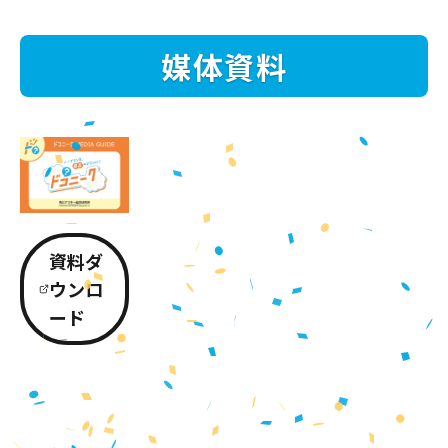
媒体資料
資料ダ
ウンロ
ード