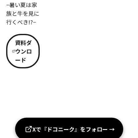
−暑い夏は家
族と牛を見に
行くべき!?−
資料ダ
ウンロ
ード
Xで『ドコニーク』をフォロー
→