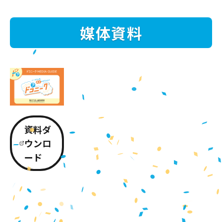
媒体資料
資料ダ
ウンロ
ード