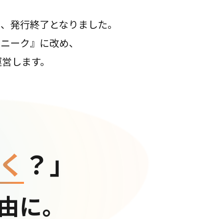
て、発行終了となりました。
コニーク』に改め、
運営します。
く
？」
由に。