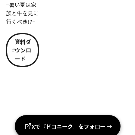
−暑い夏は家
族と牛を見に
行くべき!?−
資料ダ
ウンロ
ード
Xで『ドコニーク』をフォロー
→