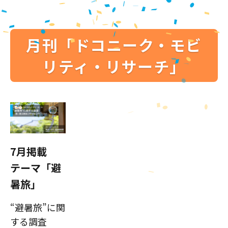
月刊「ドコニーク・モビ
リティ・リサーチ」
7月掲載
テーマ「避
暑旅」
“避暑旅”に関
する調査