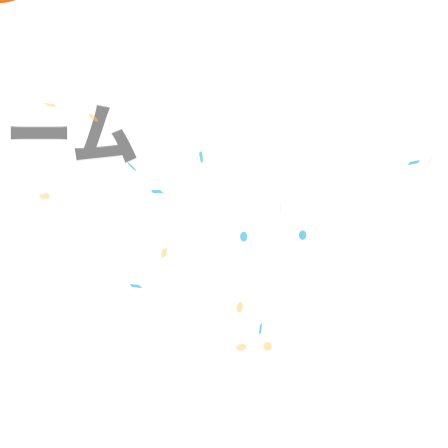
ォーム
』