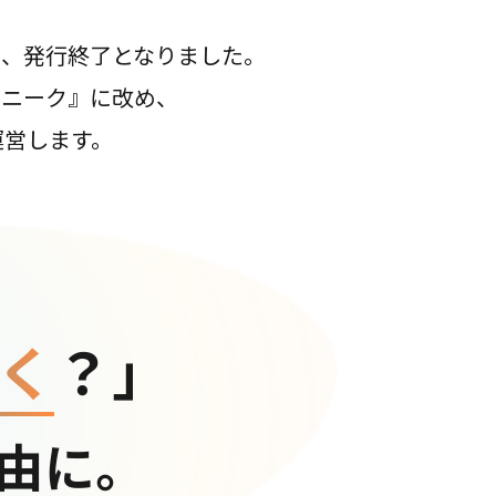
て、発行終了となりました。
コニーク』に改め、
運営します。
く
？」
由に。