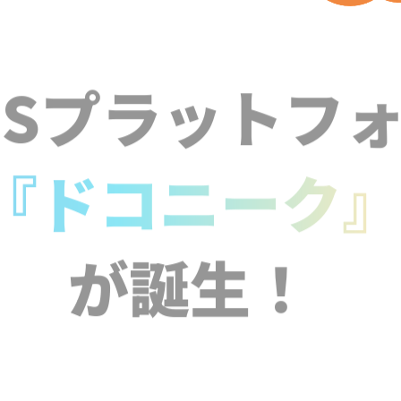
NSプラットフ
『ドコニーク
が誕生！