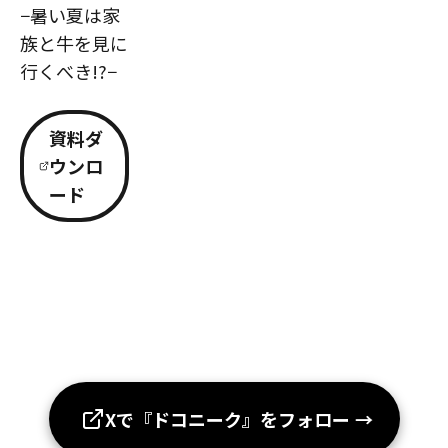
−暑い夏は家
族と牛を見に
行くべき!?−
資料ダ
ウンロ
ード
Xで『ドコニーク』をフォロー
→