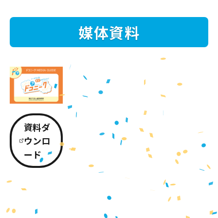
媒体資料
資料ダ
ウンロ
ード