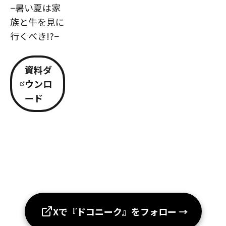
−暑い夏は家
族と牛を見に
行くべき!?−
資料ダ
ウンロ
ード
Xで『ドコニーク』をフォロー
→