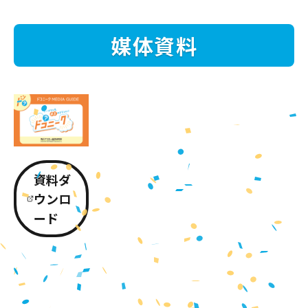
媒体資料
資料ダ
ウンロ
ード