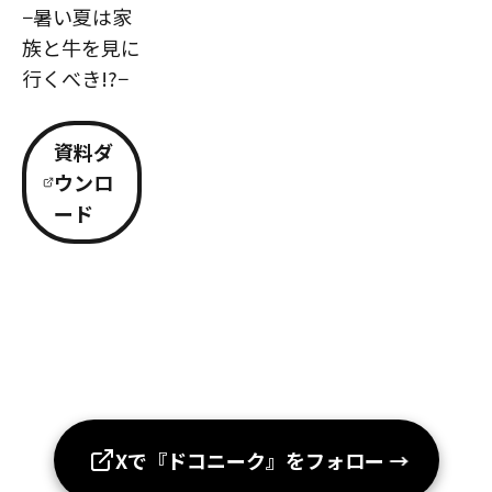
−暑い夏は家
族と牛を見に
行くべき!?−
資料ダ
ウンロ
ード
Xで『ドコニーク』をフォロー
→