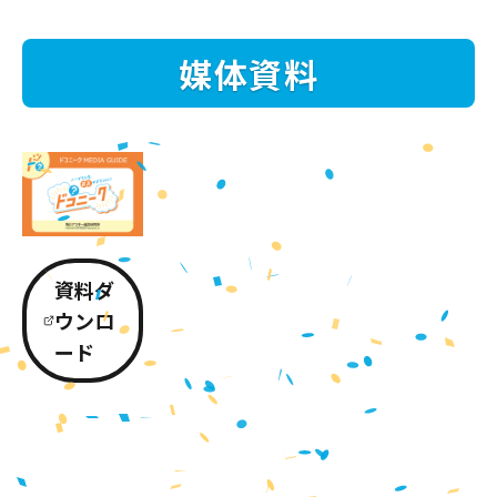
媒体資料
資料ダ
ウンロ
ード