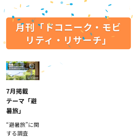
月刊「ドコニーク・モビ
リティ・リサーチ」
7月掲載
テーマ「避
暑旅」
“避暑旅”に関
する調査