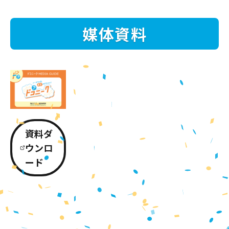
媒体資料
資料ダ
ウンロ
ード