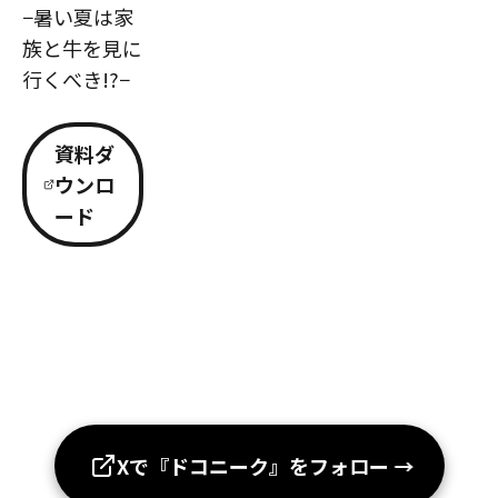
−暑い夏は家
族と牛を見に
行くべき!?−
資料ダ
ウンロ
ード
Xで『ドコニーク』をフォロー
→