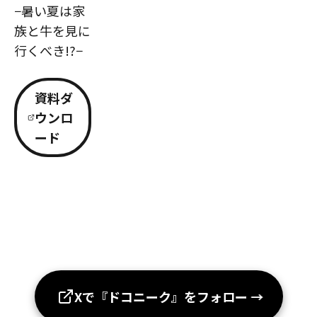
−暑い夏は家
族と牛を見に
行くべき!?−
資料ダ
ウンロ
ード
Xで『ドコニーク』をフォロー
→