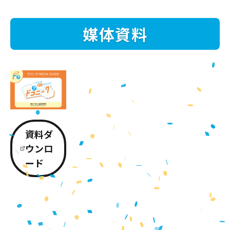
媒体資料
資料ダ
ウンロ
ード