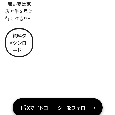
−暑い夏は家
族と牛を見に
行くべき!?−
資料ダ
ウンロ
ード
Xで『ドコニーク』をフォロー
→