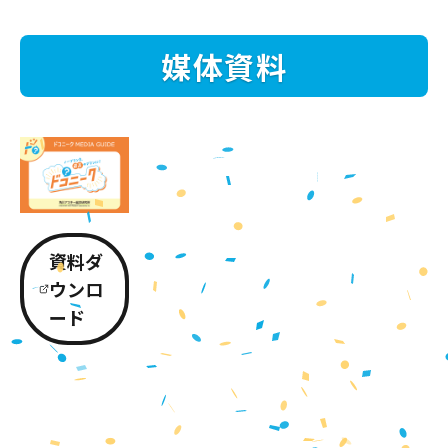
媒体資料
資料ダ
ウンロ
ード