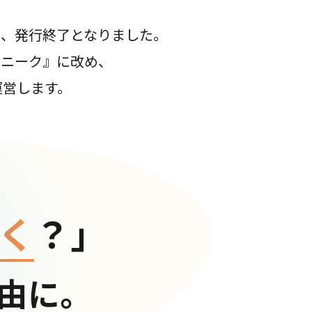
て、発行終了となりました。
コニーク』に改め、
運営します。
く
？」
由に。