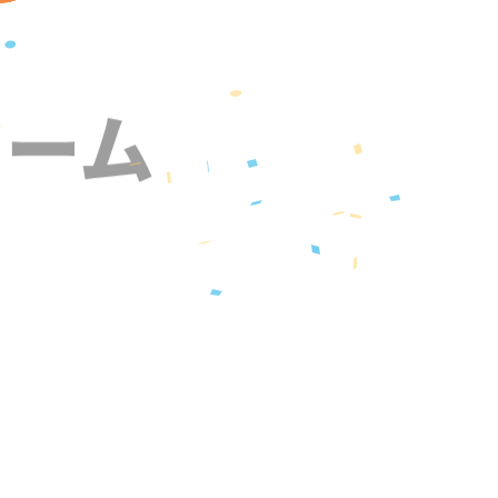
ォーム
』