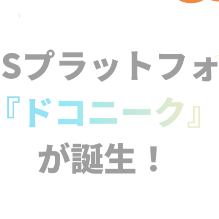
NSプラットフ
『ドコニーク
が誕生！