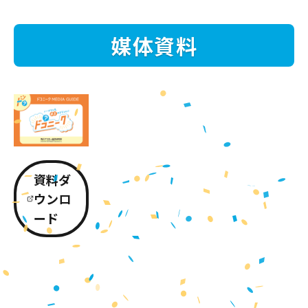
媒体資料
資料ダ
ウンロ
ード