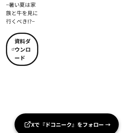
−暑い夏は家
族と牛を見に
行くべき!?−
資料ダ
ウンロ
ード
Xで『ドコニーク』をフォロー
→