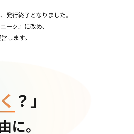
て、発行終了となりました。
コニーク』に改め、
運営します。
く
？」
由に。