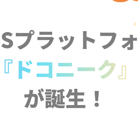
NSプラットフ
『ドコニーク
が誕生！