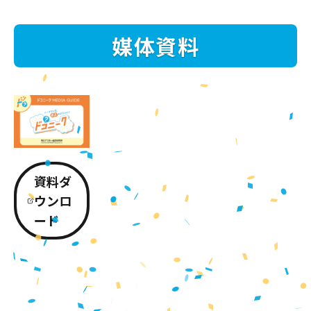
媒体資料
資料ダ
ウンロ
ード