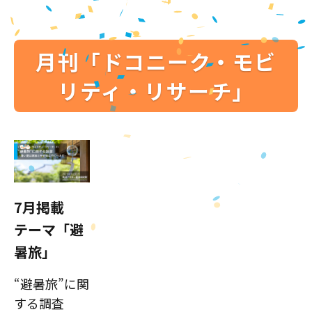
月刊「ドコニーク・モビ
リティ・リサーチ」
7月掲載
テーマ「避
暑旅」
“避暑旅”に関
する調査