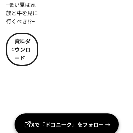
−暑い夏は家
族と牛を見に
行くべき!?−
資料ダ
ウンロ
ード
Xで『ドコニーク』をフォロー
→