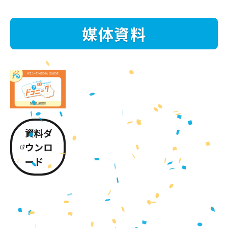
媒体資料
資料ダ
ウンロ
ード