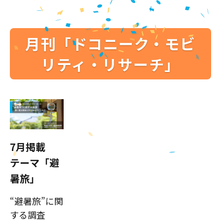
月刊「ドコニーク・モビ
リティ・リサーチ」
7月掲載
テーマ「避
暑旅」
“避暑旅”に関
する調査