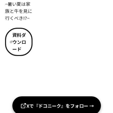
−暑い夏は家
族と牛を見に
行くべき!?−
資料ダ
ウンロ
ード
Xで『ドコニーク』をフォロー
→