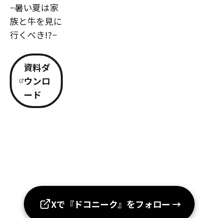
−暑い夏は家
族と牛を見に
行くべき!?−
資料ダ
ウンロ
ード
Xで『ドコニーク』をフォロー
→