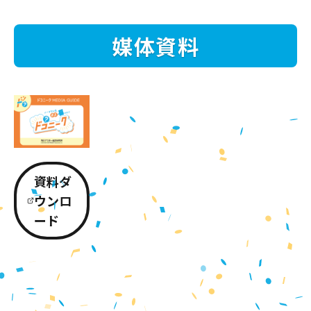
媒体資料
資料ダ
ウンロ
ード