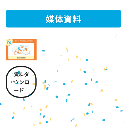
媒体資料
資料ダ
ウンロ
ード