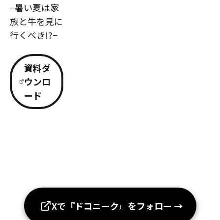
−暑い夏は家
族と牛を見に
行くべき!?−
資料ダ
ウンロ
ード
Xで『ドコニーク』をフォロー
→