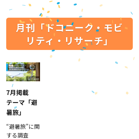
月刊「ドコニーク・モビ
リティ・リサーチ」
7月掲載
テーマ「避
暑旅」
“避暑旅”に関
する調査