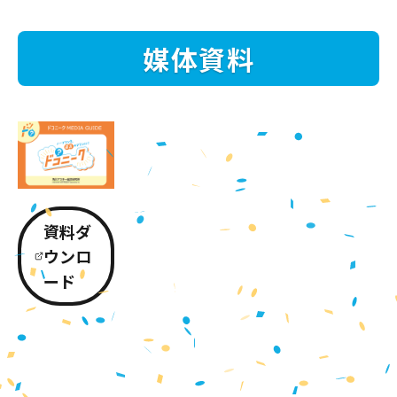
媒体資料
資料ダ
ウンロ
ード