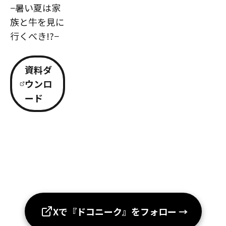
−暑い夏は家
族と牛を見に
行くべき!?−
資料ダ
ウンロ
ード
Xで『ドコニーク』をフォロー
→