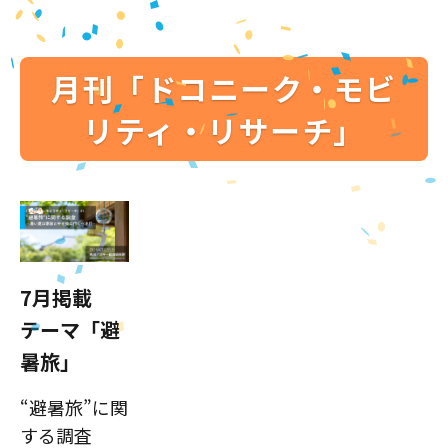
月刊「ドコニーク・モビ
リティ・リサーチ」
7月掲載
テーマ「避
暑旅」
“避暑旅”に関
する調査