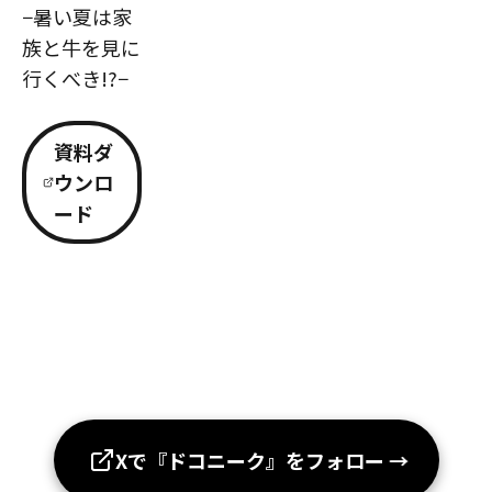
−暑い夏は家
族と牛を見に
行くべき!?−
資料ダ
ウンロ
ード
Xで『ドコニーク』をフォロー
→