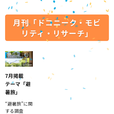
月刊「ドコニーク・モビ
リティ・リサーチ」
7月掲載
テーマ「避
暑旅」
“避暑旅”に関
する調査