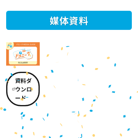
媒体資料
資料ダ
ウンロ
ード