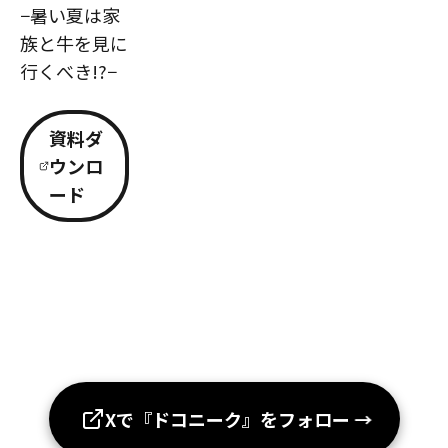
−暑い夏は家
族と牛を見に
行くべき!?−
資料ダ
ウンロ
ード
Xで『ドコニーク』をフォロー
→