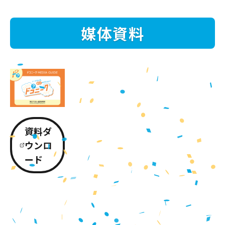
媒体資料
資料ダ
ウンロ
ード