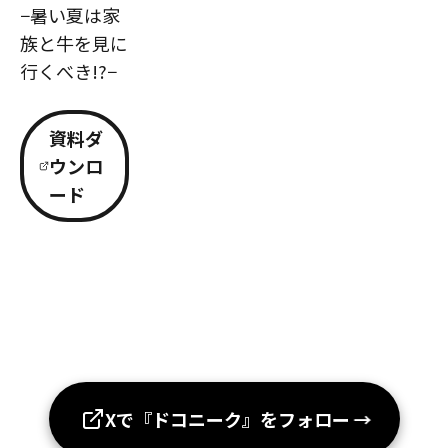
−暑い夏は家
族と牛を見に
行くべき!?−
資料ダ
ウンロ
ード
Xで『ドコニーク』をフォロー
→