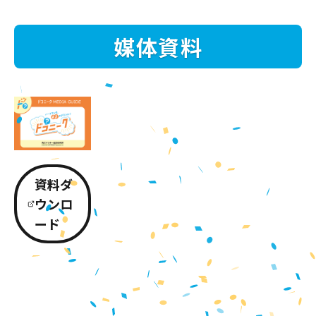
媒体資料
資料ダ
ウンロ
ード