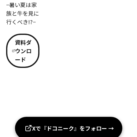
−暑い夏は家
族と牛を見に
行くべき!?−
資料ダ
ウンロ
ード
Xで『ドコニーク』をフォロー
→