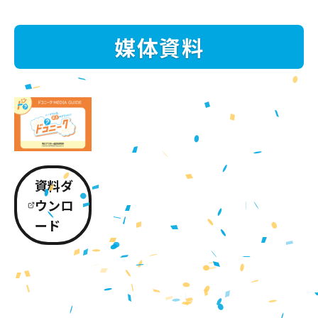
媒体資料
資料ダ
ウンロ
ード