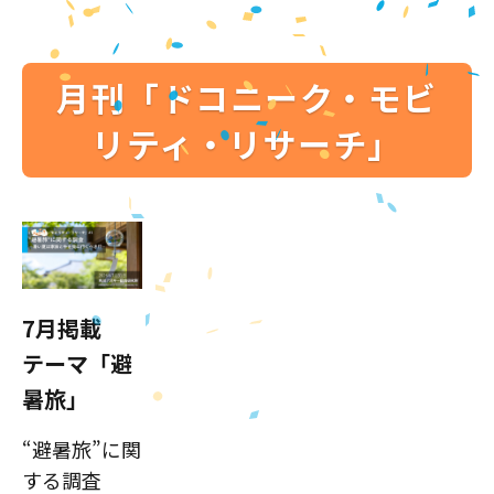
月刊「ドコニーク・モビ
リティ・リサーチ」
7月掲載
テーマ「避
暑旅」
“避暑旅”に関
する調査