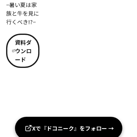
−暑い夏は家
族と牛を見に
行くべき!?−
資料ダ
ウンロ
ード
Xで『ドコニーク』をフォロー
→