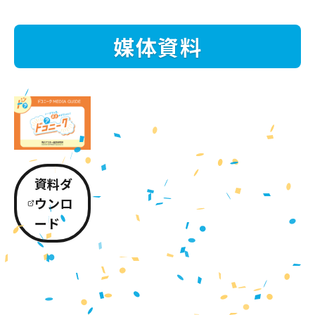
媒体資料
資料ダ
ウンロ
ード