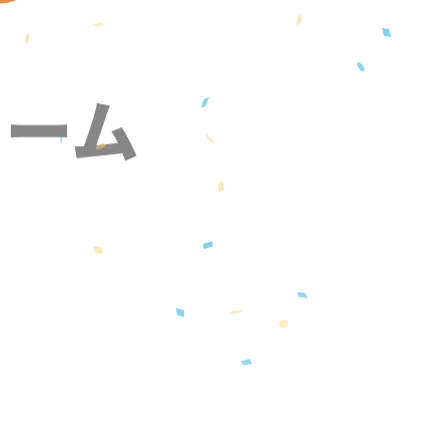
ォーム
』