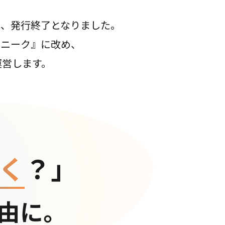
て、発行終了となりました。
コニーク』に改め、
運営します。
く
？」
由に。