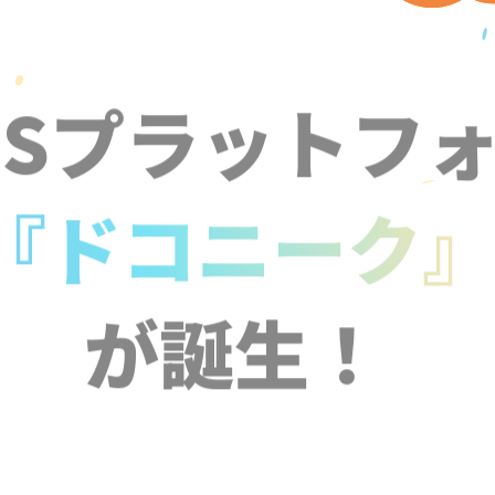
NSプラットフ
『ドコニーク
が誕生！