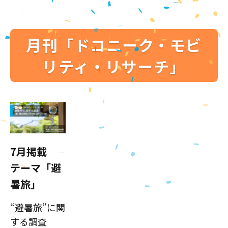
月刊「ドコニーク・モビ
リティ・リサーチ」
7月掲載
テーマ「避
暑旅」
“避暑旅”に関
する調査