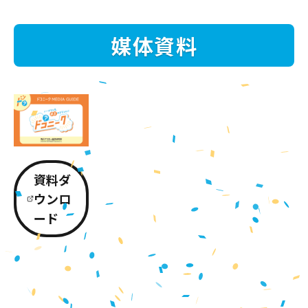
媒体資料
資料ダ
ウンロ
ード