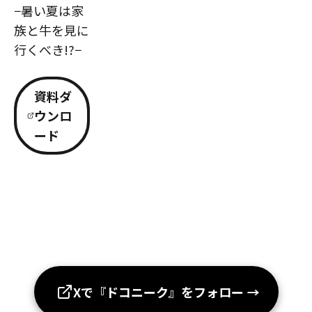
−暑い夏は家
族と牛を見に
行くべき!?−
資料ダ
ウンロ
ード
Xで『ドコニーク』をフォロー
→