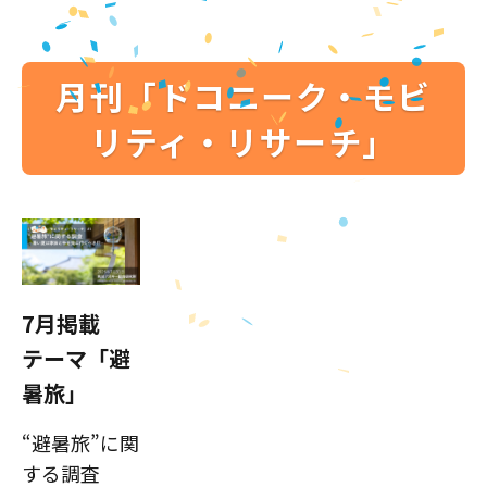
月刊「ドコニーク・モビ
リティ・リサーチ」
7月掲載
テーマ「避
暑旅」
“避暑旅”に関
する調査