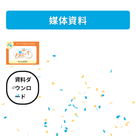
媒体資料
資料ダ
ウンロ
ード