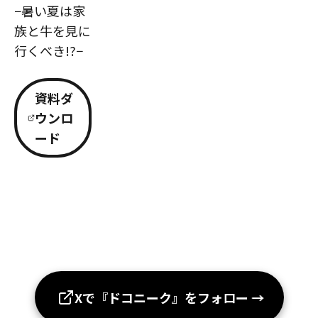
−暑い夏は家
族と牛を見に
行くべき!?−
資料ダ
ウンロ
ード
Xで『ドコニーク』をフォロー
→