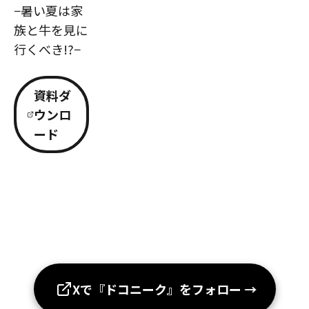
−暑い夏は家
族と牛を見に
行くべき!?−
資料ダ
ウンロ
ード
Xで『ドコニーク』をフォロー
→