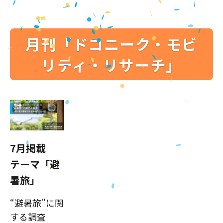
月刊「ドコニーク・モビ
リティ・リサーチ」
7月掲載
テーマ「避
暑旅」
“避暑旅”に関
する調査