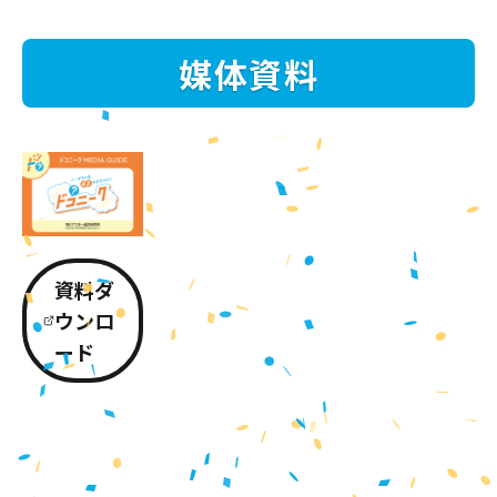
媒体資料
資料ダ
ウンロ
ード