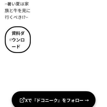
−暑い夏は家
族と牛を見に
行くべき!?−
資料ダ
ウンロ
ード
Xで『ドコニーク』をフォロー
→