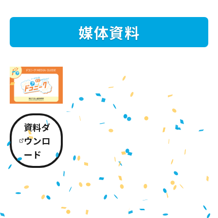
媒体資料
資料ダ
ウンロ
ード