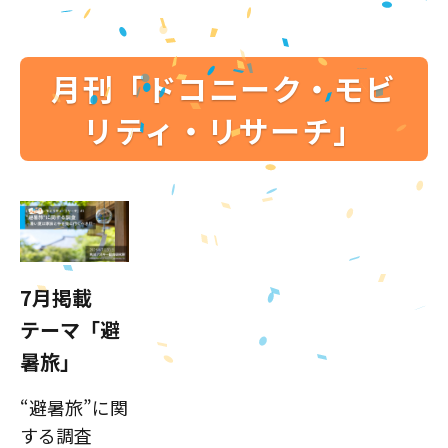
月刊「ドコニーク・モビ
リティ・リサーチ」
7月掲載
テーマ「避
暑旅」
“避暑旅”に関
する調査