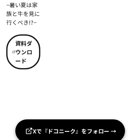
−暑い夏は家
族と牛を見に
行くべき!?−
資料ダ
ウンロ
ード
Xで『ドコニーク』をフォロー
→