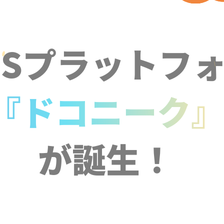
NSプラットフ
『ドコニーク
が誕生！