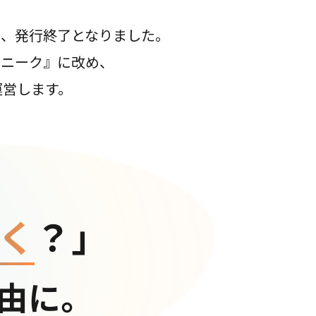
て、発行終了となりました。
コニーク』に改め、
運営します。
く
？」
由に。