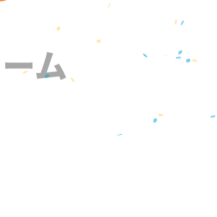
ォーム
』