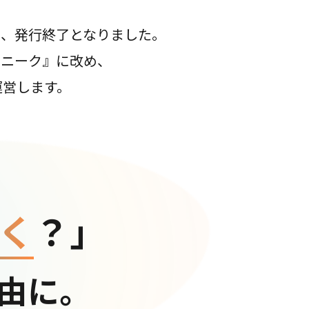
て、発行終了となりました。
コニーク』に改め、
運営します。
く
？」
由に。